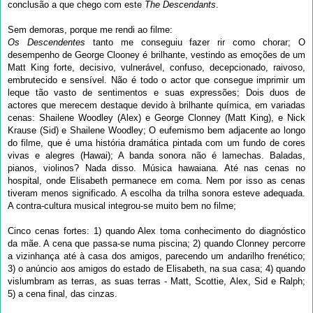
conclusão a que chego com este
The Descendants
.
Sem demoras, porque me rendi ao filme:
Os Descendentes
tanto me conseguiu fazer rir como chorar; O
desempenho de George Clooney é brilhante, vestindo as emoções de um
Matt King forte, decisivo, vulnerável, confuso, decepcionado, raivoso,
embrutecido e sensível. Não é todo o actor que consegue imprimir um
leque tão vasto de sentimentos e suas expressões; Dois duos de
actores que merecem destaque devido à brilhante química, em variadas
cenas: Shailene Woodley (Alex) e George Clonney (Matt King), e Nick
Krause (Sid) e Shailene Woodley; O eufemismo bem adjacente ao longo
do filme, que é uma história dramática pintada com um fundo de cores
vivas e alegres (Hawai); A banda sonora não é lamechas. Baladas,
pianos, violinos? Nada disso. Música hawaiana. Até nas cenas no
hospital, onde Elisabeth permanece em coma. Nem por isso as cenas
tiveram menos significado. A escolha da trilha sonora esteve adequada.
A contra-cultura musical integrou-se muito bem no filme;
Cinco cenas fortes: 1) quando Alex toma conhecimento do diagnóstico
da mãe. A cena que passa-se numa piscina; 2) quando Clonney percorre
a vizinhança até à casa dos amigos, parecendo um andarilho frenético;
3) o anúncio aos amigos do estado de Elisabeth, na sua casa; 4) quando
vislumbram as terras, as suas terras - Matt, Scottie, Alex, Sid e Ralph;
5) a cena final, das cinzas.